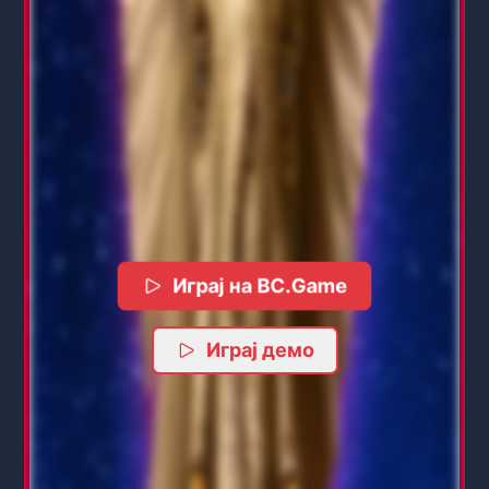
Играј на BC.Game
Играј демо