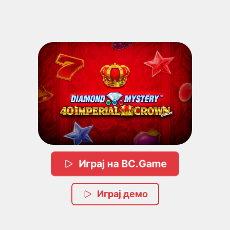
Играј на BC.Game
Играј демо