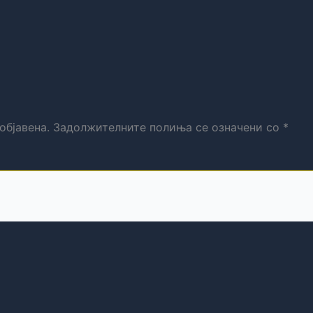
објавена.
Задолжителните полиња се означени со
*