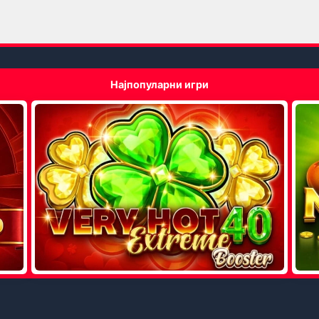
Најпопуларни игри