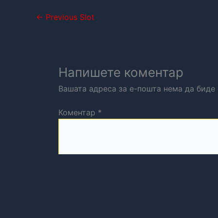
←
Previous Slot
Напишете коментар
Вашата адреса за е-пошта нема да биде 
Коментар
*