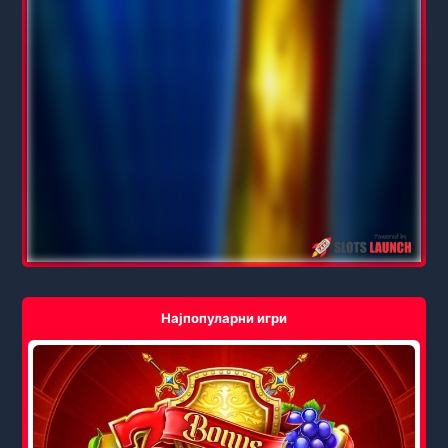
Најпопуларни игри