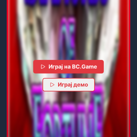
Играј на BC.Game
Играј демо