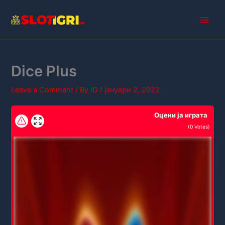
Skip
to
Main
content
Men
Dice Plus
Leave a Comment
/ By
IG
/
јануари 2, 2022
Оцени ја играта
(
0
Votes)