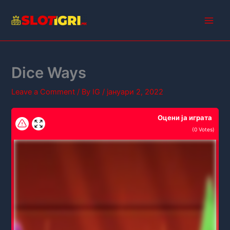
Skip
to
Main
content
Men
Dice Ways
Leave a Comment
/ By
IG
/
јануари 2, 2022
Оцени ја играта
(
0
Votes)