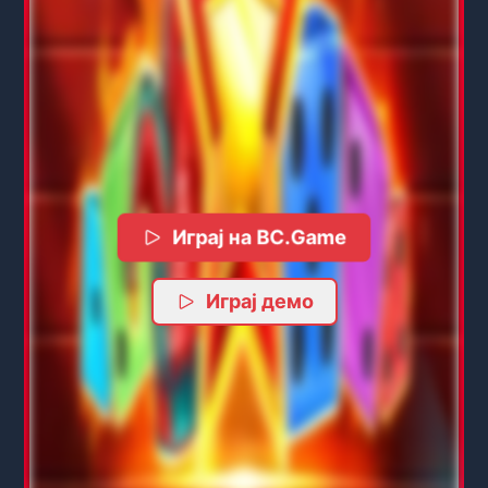
Играј на BC.Game
Играј демо