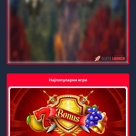
Најпопуларни игри