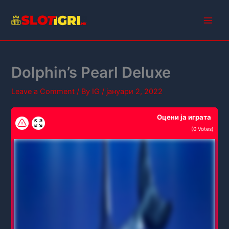
Skip
to
Main
content
Men
Dolphin’s Pearl Deluxe
Leave a Comment
/ By
IG
/
јануари 2, 2022
Оцени ја играта
(
0
Votes)