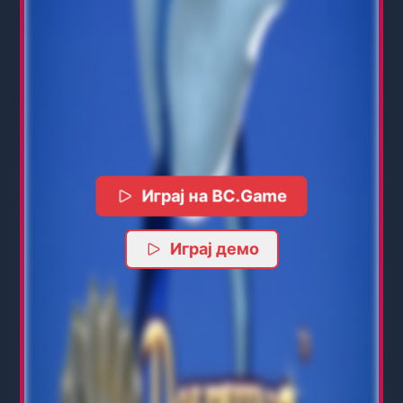
Играј на BC.Game
Играј демо