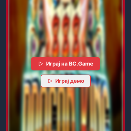
Играј на BC.Game
Играј демо