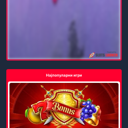
Најпопуларни игри