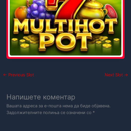
←
Previous Slot
Next Slot
→
Напишете коментар
Вашата адреса за е-пошта нема да биде објавена.
Задолжителните полиња се означени со
*
Коментар
*