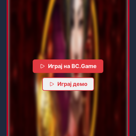
Играј на BC.Game
Играј демо