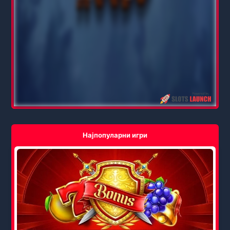
Најпопуларни игри