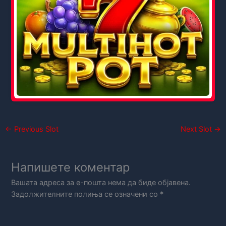
←
Previous Slot
Next Slot
→
Напишете коментар
Вашата адреса за е-пошта нема да биде објавена.
Задолжителните полиња се означени со
*
Коментар
*