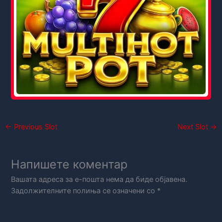
←
Previous Slot
Next Slot
→
Напишете коментар
Вашата адреса за е-пошта нема да биде објавена.
Задолжителните полиња се означени со
*
Коментар
*