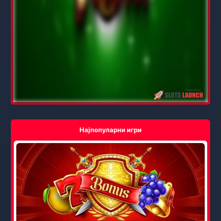
Најпопуларни игри