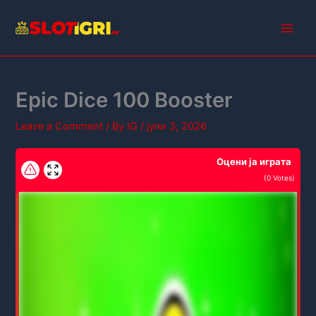
Skip
to
Main
content
Men
Epic Dice 100 Booster
Leave a Comment
/ By
IG
/
јули 3, 2026
Оцени ја играта
(
0
Votes)