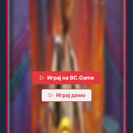
Играј на BC.Game
Играј демо