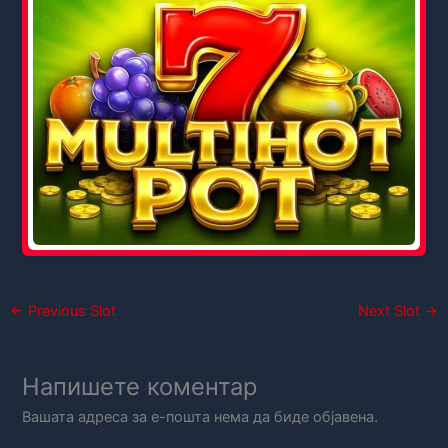
←
Previous Slot
Next Slot
→
Напишете коментар
Вашата адреса за е-пошта нема да биде објавена.
Задолжителните полиња се означени со
*