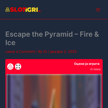
Skip
to
Main
content
Men
Escape the Pyramid – Fire &
Ice
Leave a Comment
/ By
IG
/
јануари 2, 2025
Оцени ја играта
(
0
Votes)