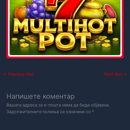
←
Previous Slot
Next Slot
→
Напишете коментар
Вашата адреса за е-пошта нема да биде објавена.
Задолжителните полиња се означени со
*
Коментар
*