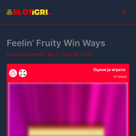
Skip
to
Main
content
Men
Feelin’ Fruity Win Ways
Leave a Comment
/ By
IG
/
јули 28, 2022
Оцени ја играта
(
0
Votes)