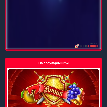
Најпопуларни игри