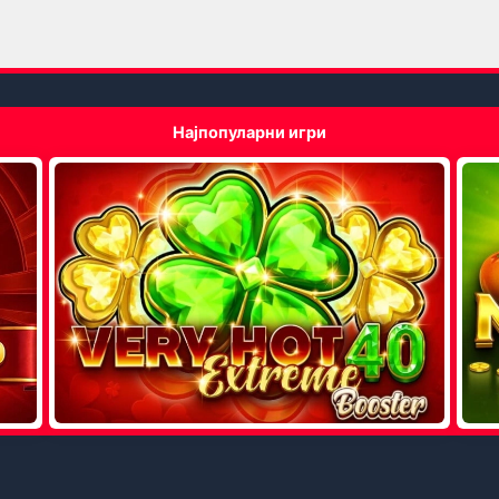
Најпопуларни игри