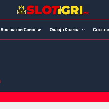
Бесплатни Спинови
Онлајн Казина
Софтве
2