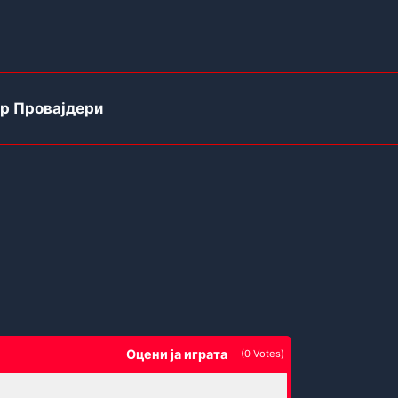
р Провајдери
Оцени ја играта
(
0
Votes)