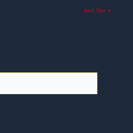
Next Slot
→