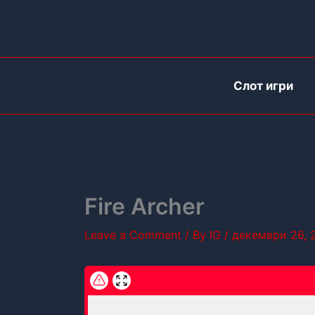
Skip
to
content
Слот игри
Fire Archer
Leave a Comment
/ By
IG
/
декември 26, 