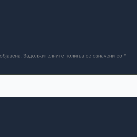
објавена.
Задолжителните полиња се означени со
*