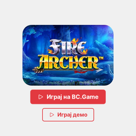
Играј на BC.Game
Играј демо