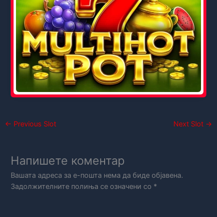
←
Previous Slot
Next Slot
→
Напишете коментар
Вашата адреса за е-пошта нема да биде објавена.
Задолжителните полиња се означени со
*
Коментар
*