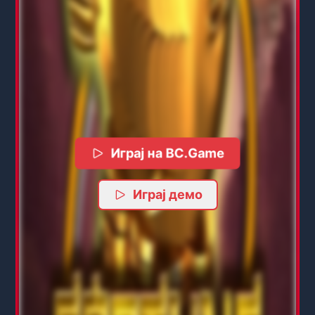
Играј на BC.Game
Играј демо