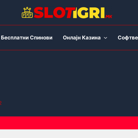
Бесплатни Спинови
Онлајн Казина
Софтве
2