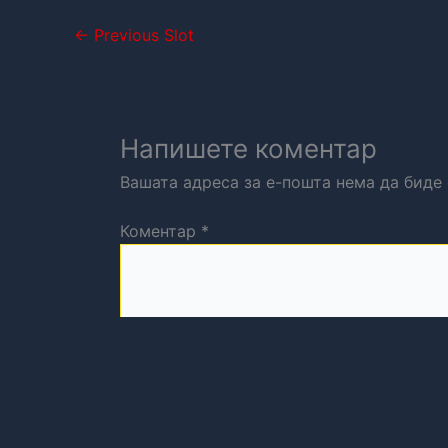
←
Previous Slot
Напишете коментар
Вашата адреса за е-пошта нема да биде 
Коментар
*