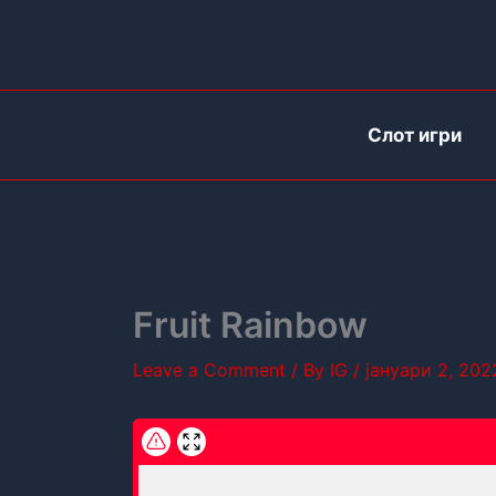
Skip
to
content
Слот игри
Fruit Rainbow
Leave a Comment
/ By
IG
/
јануари 2, 202