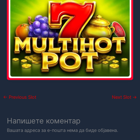
←
Previous Slot
Next Slot
→
Напишете коментар
Вашата адреса за е-пошта нема да биде објавена.
Задолжителните полиња се означени со
*