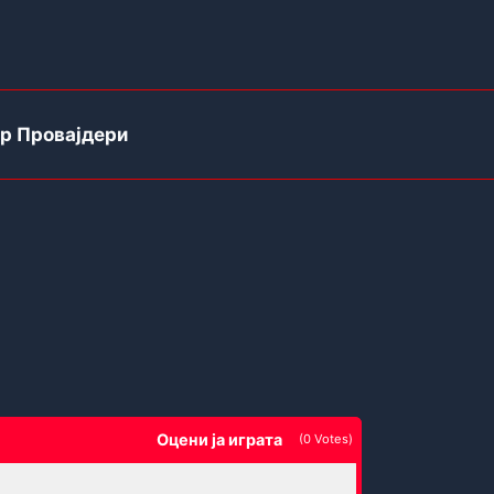
р Провајдери
Оцени ја играта
(
0
Votes)