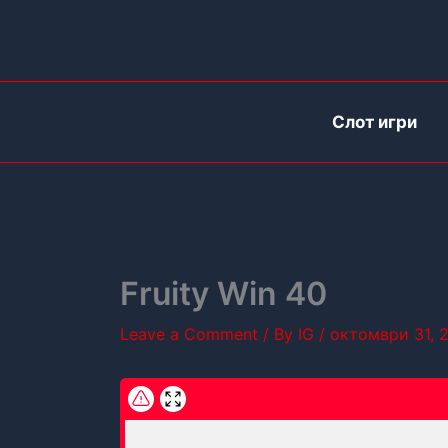
Skip
to
content
Слот игри
Fruity Win 40
Leave a Comment
/ By
IG
/
октомври 31, 