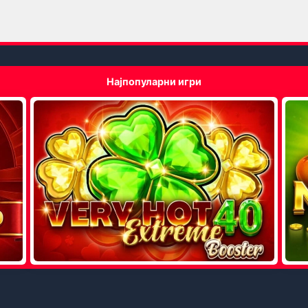
Најпопуларни игри