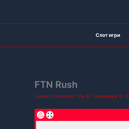
Skip
to
content
Слот игри
FTN Rush
Leave a Comment
/ By
IG
/
декември 8, 2