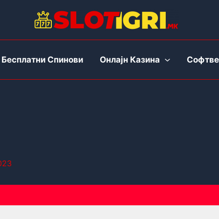
Бесплатни Спинови
Онлајн Казина
Софтве
023