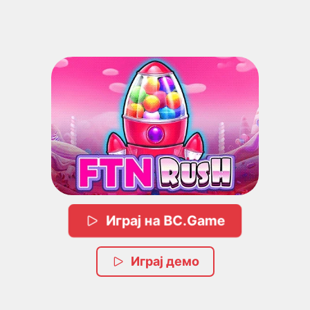
Играј на BC.Game
Играј демо