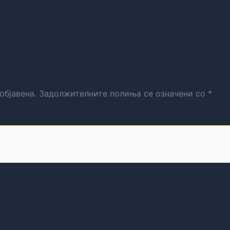
објавена.
Задолжителните полиња се означени со
*