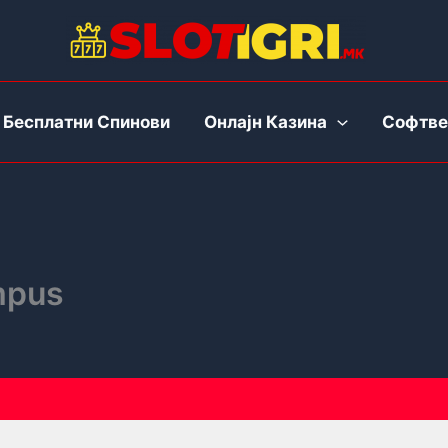
Бесплатни Спинови
Онлајн Казина
Софтве
mpus