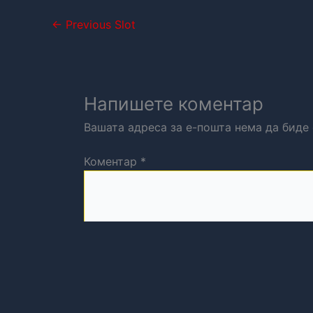
←
Previous Slot
Напишете коментар
Вашата адреса за е-пошта нема да биде 
Коментар
*