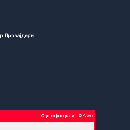
р Провајдери
Оцени ја играта
(
0
Votes)