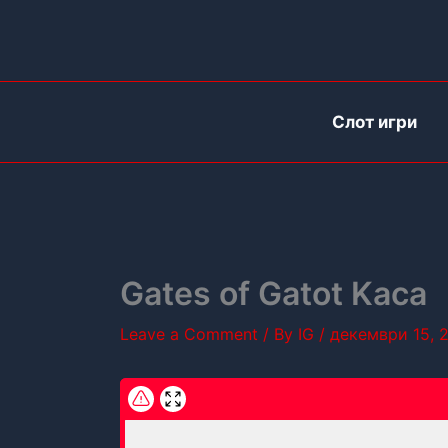
Skip
to
content
Слот игри
Gates of Gatot Kaca
Leave a Comment
/ By
IG
/
декември 15, 