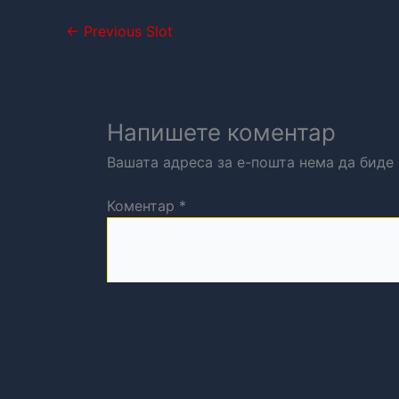
←
Previous Slot
Напишете коментар
Вашата адреса за е-пошта нема да биде 
Коментар
*