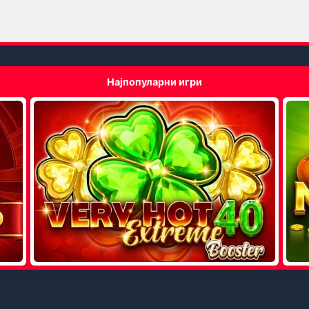
Најпопуларни игри