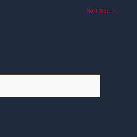
Next Slot
→