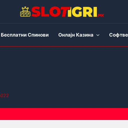
Бесплатни Спинови
Онлајн Казина
Софтве
2022