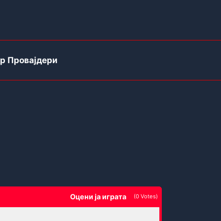
р Провајдери
Оцени ја играта
(
0
Votes)