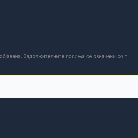
објавена.
Задолжителните полиња се означени со
*