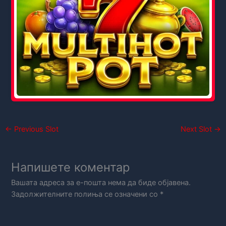
←
Previous Slot
Next Slot
→
Напишете коментар
Вашата адреса за е-пошта нема да биде објавена.
Задолжителните полиња се означени со
*
Коментар
*