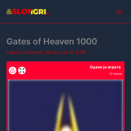
Skip
to
Main
content
Men
Gates of Heaven 1000
Leave a Comment
/ By
IG
/
мај 19, 2026
Оцени ја играта
(
0
Votes)