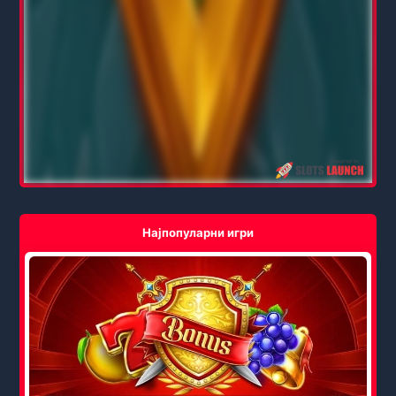
Најпопуларни игри