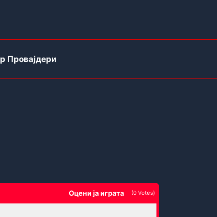
р Провајдери
Оцени ја играта
(
0
Votes)