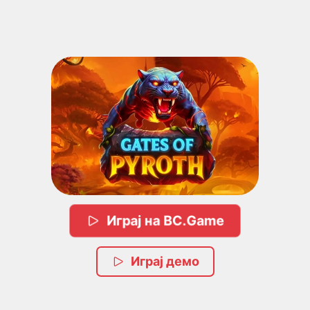
Играј на BC.Game
Играј демо