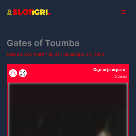
Skip
to
Main
content
Men
Gates of Toumba
Leave a Comment
/ By
IG
/
декември 22, 2024
Оцени ја играта
(
0
Votes)