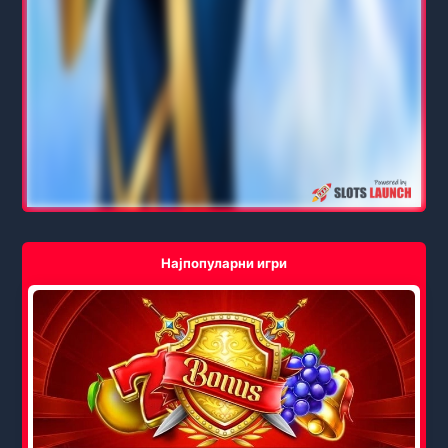
Најпопуларни игри