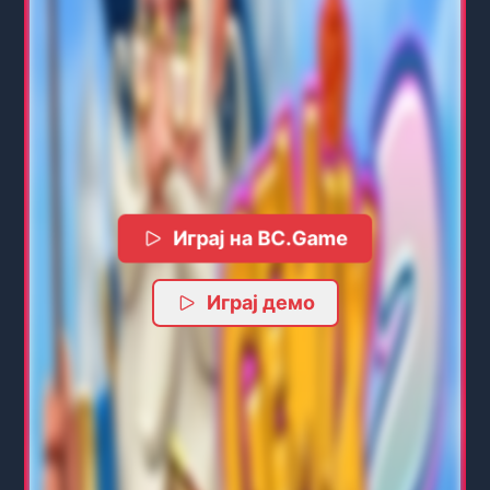
Играј на BC.Game
Играј демо