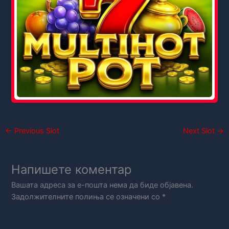
←
Previous Slot
Next Slot
→
Напишете коментар
Вашата адреса за е-пошта нема да биде објавена.
Задолжителните полиња се означени со
*
Коментар
*