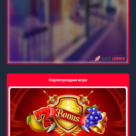
Најпопуларни игри