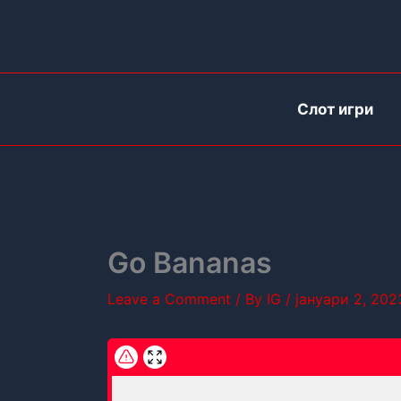
Skip
to
content
Слот игри
Go Bananas
Leave a Comment
/ By
IG
/
јануари 2, 202