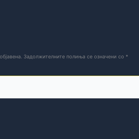
објавена.
Задолжителните полиња се означени со
*