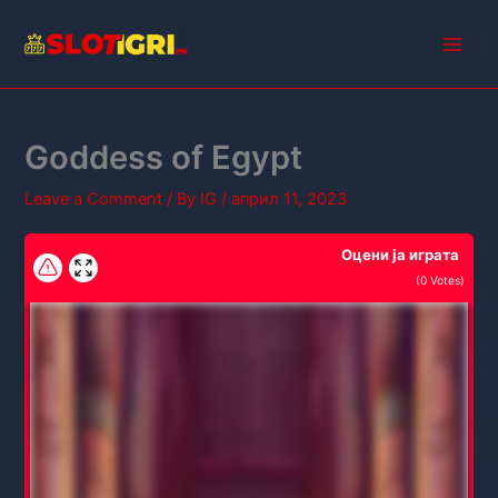
Skip
to
Main
content
Men
Goddess of Egypt
Leave a Comment
/ By
IG
/
април 11, 2023
Оцени ја играта
(
0
Votes)