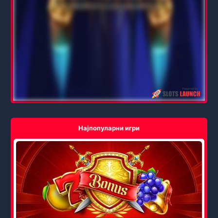
Најпопуларни игри