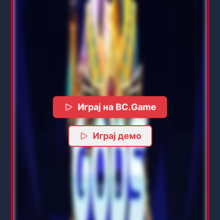
Играј на BC.Game
Играј демо