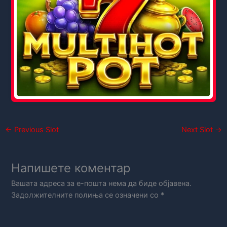
←
Previous Slot
Next Slot
→
Напишете коментар
Вашата адреса за е-пошта нема да биде објавена.
Задолжителните полиња се означени со
*
Коментар
*