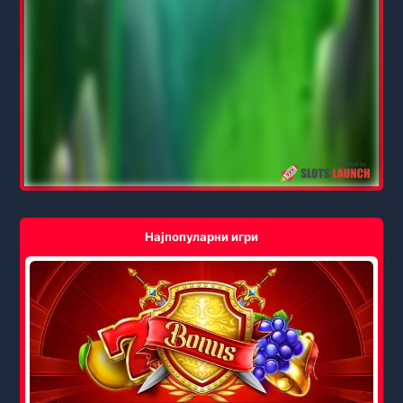
Најпопуларни игри