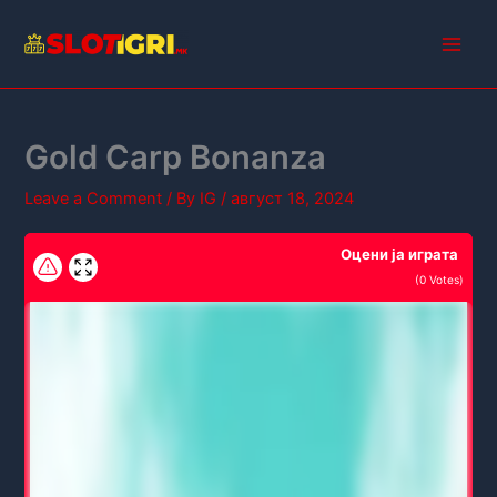
Skip
to
Main
content
Men
Gold Carp Bonanza
Leave a Comment
/ By
IG
/
август 18, 2024
Оцени ја играта
(
0
Votes)