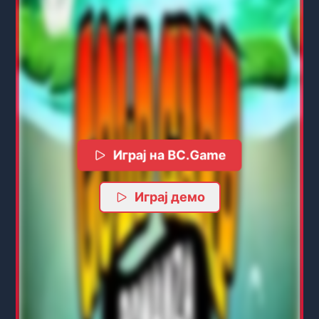
Играј на BC.Game
Играј демо