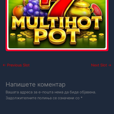
←
Previous Slot
Next Slot
→
Напишете коментар
Вашата адреса за е-пошта нема да биде објавена.
Задолжителните полиња се означени со
*
Коментар
*