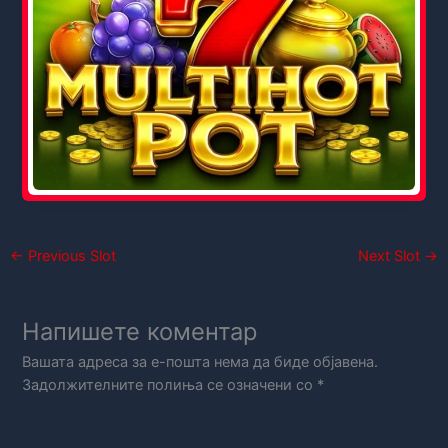
←
Previous Slot
Next Slot
→
Напишете коментар
Вашата адреса за е-пошта нема да биде објавена.
Задолжителните полиња се означени со
*
Коментар
*