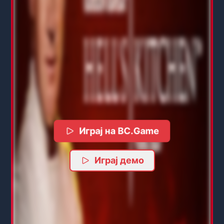
Играј на BC.Game
Играј демо