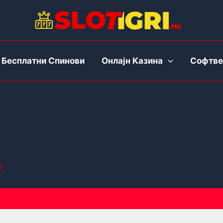
Бесплатни Спинови
Онлајн Казина
Софтве
2