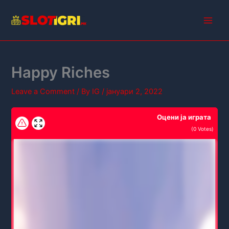
Skip
to
Main
content
Men
Happy Riches
Leave a Comment
/ By
IG
/
јануари 2, 2022
Оцени ја играта
(
0
Votes)