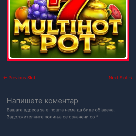
←
Previous Slot
Next Slot
→
Напишете коментар
Вашата адреса за е-пошта нема да биде објавена.
Задолжителните полиња се означени со
*
Коментар
*