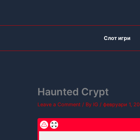
Skip
to
content
Слот игри
Haunted Crypt
Leave a Comment
/ By
IG
/
февруари 1, 2