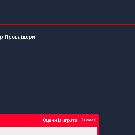
р Провајдери
Оцени ја играта
(
0
Votes)