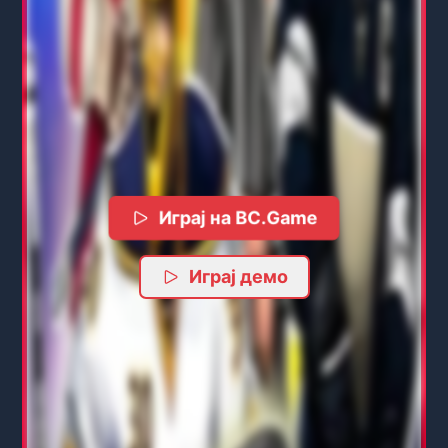
Играј на BC.Game
Играј демо