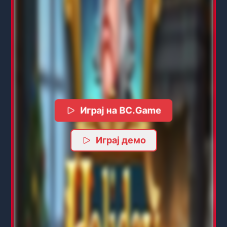
Играј на BC.Game
Играј демо