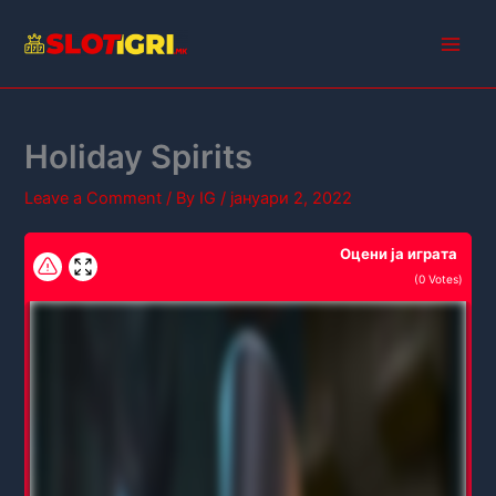
Skip
to
Main
content
Men
Holiday Spirits
Leave a Comment
/ By
IG
/
јануари 2, 2022
Оцени ја играта
(
0
Votes)