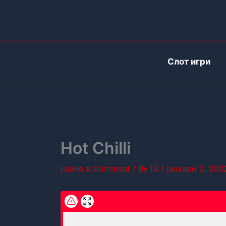
Skip
to
content
Слот игри
Hot Chilli
Leave a Comment
/ By
IG
/
јануари 2, 202