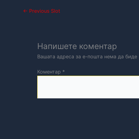
←
Previous Slot
Напишете коментар
Вашата адреса за е-пошта нема да биде 
Коментар
*