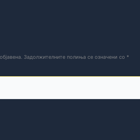
објавена.
Задолжителните полиња се означени со
*