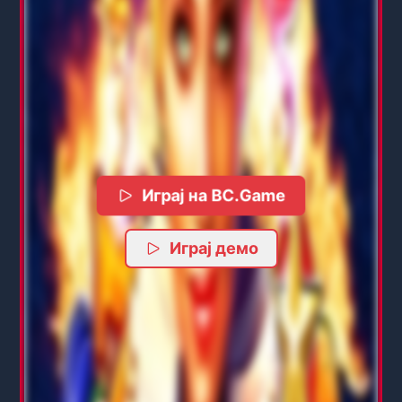
Играј на BC.Game
Играј демо