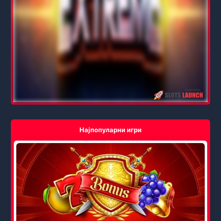
Најпопуларни игри