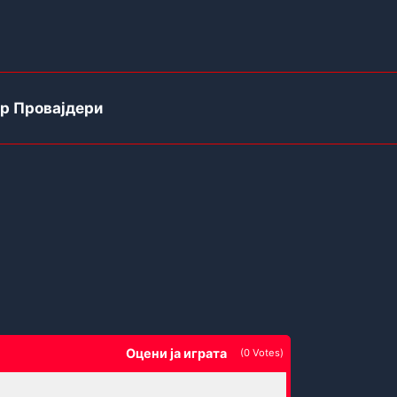
р Провајдери
Оцени ја играта
(
0
Votes)