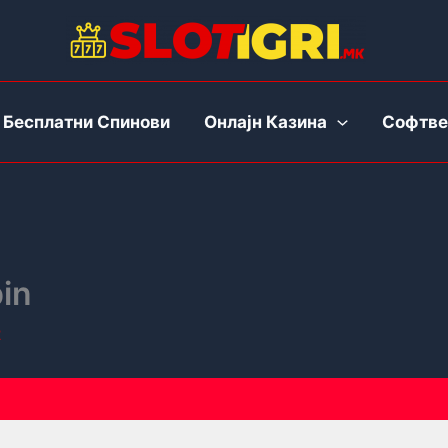
Бесплатни Спинови
Онлајн Казина
Софтве
pin
2