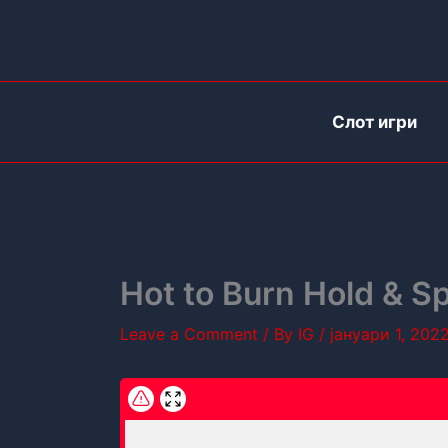
Skip
to
content
Слот игри
Hot to Burn Hold & S
Leave a Comment
/ By
IG
/
јануари 1, 202