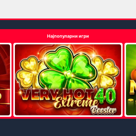
Најпопуларни игри