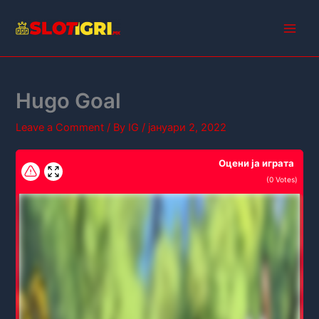
Skip
to
Main
content
Men
Hugo Goal
Leave a Comment
/ By
IG
/
јануари 2, 2022
Оцени ја играта
(
0
Votes)