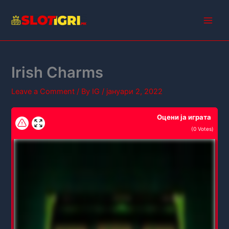
Skip
to
Main
content
Men
Irish Charms
Leave a Comment
/ By
IG
/
јануари 2, 2022
Оцени ја играта
(
0
Votes)