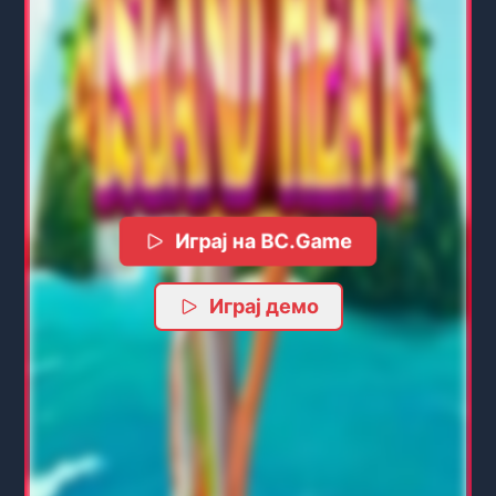
Играј на BC.Game
Играј демо